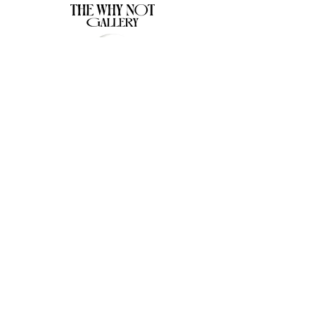
The Why Not Gallery & Gift Shop
Serious art. Important ideas. Fun gifts.
Sign up for news
გამოიწერე სიახლეები
I agree to the terms & conditions
subscribe