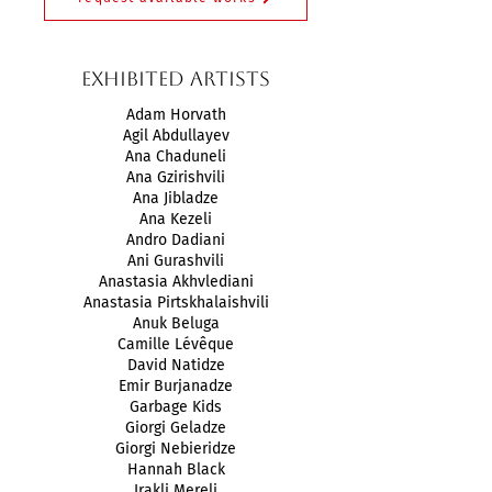
exhibited artists
Adam Horvath
Agil Abdullayev
Ana Chaduneli
Ana Gzirishvili
Ana Jibladze
Ana Kezeli
Andro Dadiani
Ani Gurashvili
Anastasia Akhvlediani
Anastasia Pirtskhalaishvili
Anuk Beluga
Camille Lévêque
David Natidze
Emir Burjanadze
Garbage Kids
Giorgi Geladze
Giorgi Nebieridze
Hannah Black
Irakli Mereli