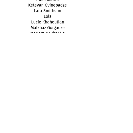
Ketevan Gvinepadze
Lara Smithson
Lola
Lucie Khahoutian
Malkhaz Gorgadze
Mariam Aqubardia
Mariam Tevzadze
Merab Gugunashvili
Mishiko Sulakauri
Naili Vakhania
Natia Sapanadze
Niko Tsetskhladze
Nikoloz tabukashvili
Nikvsio
Nino Sakandelidze
Oleg Timchenko
Polina Kanis
Qeu Meparishvili
Quemmekh
Ruska Badriashvili
Saba Gorgodze
Salome Dumbadze