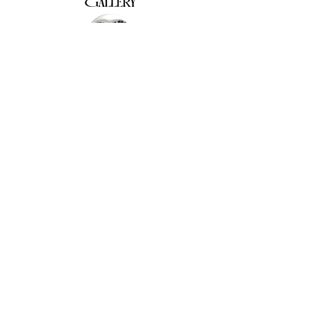
The Why Not Gallery & Gift Shop
Serious art. Important ideas. Fun gifts.
Sign up for news
გამოიწერე სიახლეები
I agree to the terms & conditions
subscribe