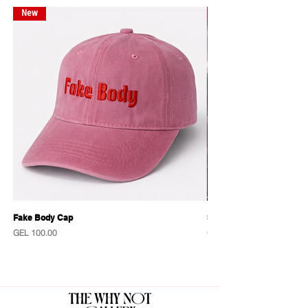
The Why Not Gift Shop x Stamba collab
New
New
Fake Body Cap
Sensational Caps
Price
Price
GEL 100.00
GEL 100.00