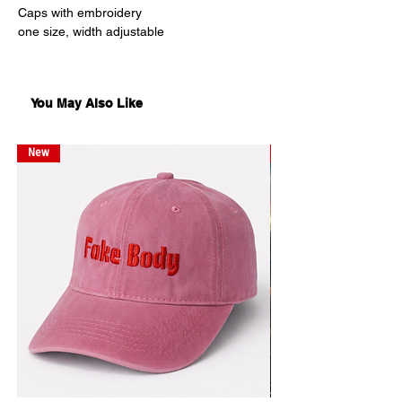
Caps with embroidery
one size, width adjustable
კეპები ნაქარგი ტექსტით
ერთი ზომა, გარშემოწერილობა
You May Also Like
რეგულირებადი
New
New