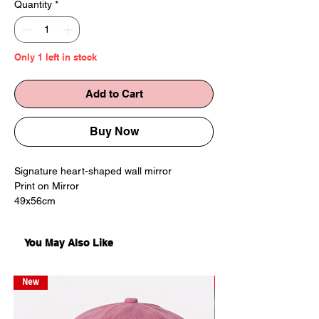
Quantity
*
Only 1 left in stock
Add to Cart
Buy Now
Signature heart-shaped wall mirror
Print on Mirror
49x56cm
Edition of 5
Comes with metal screws
You May Also Like
Clean with glass cleanerMade in Georgia
*no shipping outside of tbilisi
New
New
კედლის სარკე