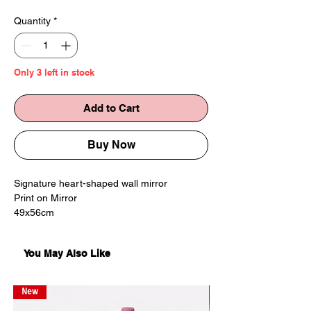
Quantity
*
Only 3 left in stock
Add to Cart
Buy Now
Signature heart-shaped wall mirror
Print on Mirror
49x56cm
Edition of 5
Comes with metal screws
You May Also Like
Made in Georgia
*no shipping outside of tbilisi
New
New