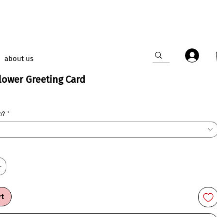
about us
lower Greeting Card
e
ი?
*
rt