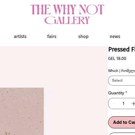
artists
fairs
shop
news
Pressed F
Pric
GEL 18.00
Which | რომელ
Select
Quantity
*
Add to Ca