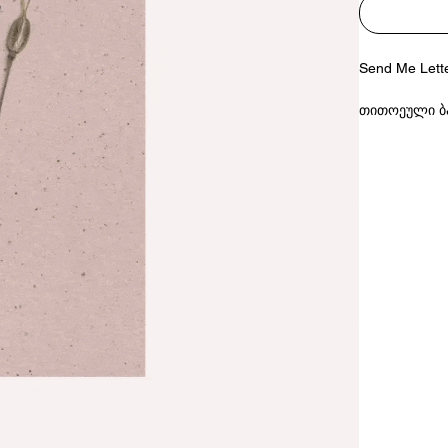
Send Me Let
თითოეული ბა
უნიკალური.
მასალა: გად
ბარათის ზომე
პატარა ბარათ
დამზადებულ
Each flower i
Georgia.
Material: recy
Dimensions: 10