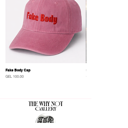
Fake Body Cap
Sensational Caps
Price
Price
GEL 100.00
GEL 100.00