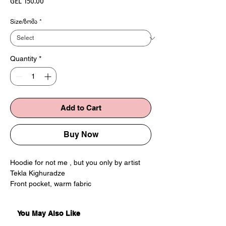
Price
GEL 150.00
Size/ზომა
*
Quantity
*
Add to Cart
Buy Now
Hoodie for not me , but you only by artist
Tekla Kighuradze
Front pocket, warm fabric
Print on the back
Made in Georgia
You May Also Like