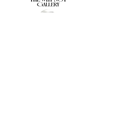
The Why Not Gallery & Gift Shop
Serious art. Important ideas. Fun gifts.
Sign up for news
გამოიწერე სიახლეები
I agree to the terms & conditions
subscribe