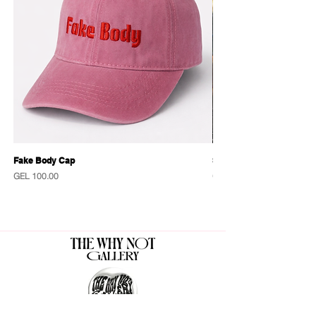
Fake Body Cap
Sensational Caps
Price
Price
GEL 100.00
GEL 100.00