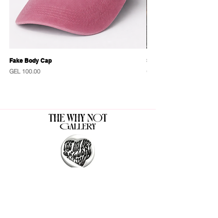
Fake Body Cap
Sensational Caps
Price
Price
GEL 100.00
GEL 100.00
The Why Not Gallery & Gift Shop
Serious art. Important ideas. Fun gifts.