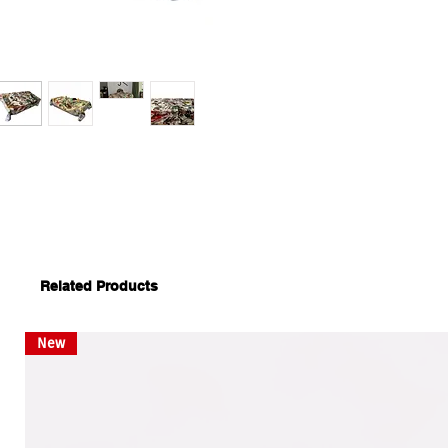
Related Products
New