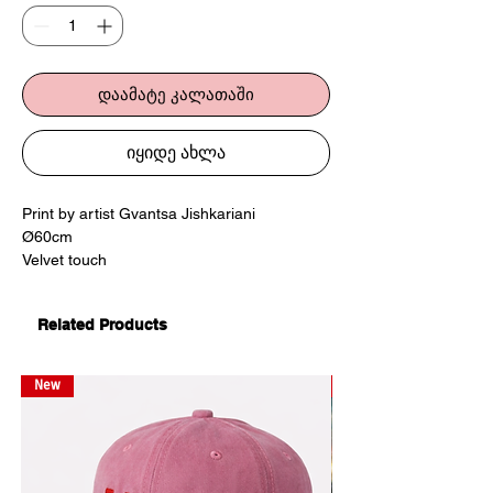
დაამატე კალათაში
იყიდე ახლა
Print by artist Gvantsa Jishkariani
Ø60cm
Velvet touch
cotton, polyester
Related Products
პრინტი ხელოვან გვანცა ჯიშკარიანისგან
Ø60სმ
ბარხატის ფაქტურა
New
New
კოტონი, პოლიესტერი