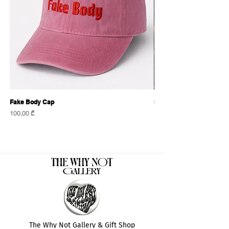
Fake Body Cap
Sensational Caps
Price
Price
100,00 ₾
100,00 ₾
The Why Not Gallery & Gift Shop