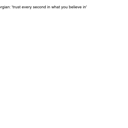
rgian: 'trust every second in what you believe in'
ე ყოველ წამს იმას რისიც გწამს
მაჯური