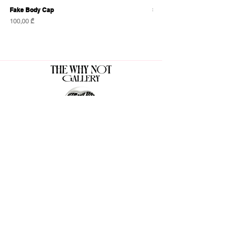
Fake Body Cap
Sensational Caps
Price
Price
100,00 ₾
100,00 ₾
The Why Not Gallery & Gift Shop
Serious art. Important ideas. Fun gifts.
Sign up for news
გამოიწერე სიახლეები