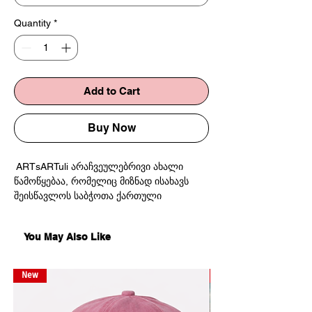
Quantity
*
Add to Cart
Buy Now
ARTsARTuli არაჩვეულებრივი ახალი
წამოწყებაა, რომელიც მიზნად ისახავს
შეისწავლოს საბჭოთა ქართული
სამრეწველო გრაფიკა და ამავდროულად,
ამ არაჩვეულებრივ ნამუშევრებს ახალი
You May Also Like
სიცოცხლე და მნიშვნელობა მისცეს.
შავი პილპილი
New
New
პრინტი ფოტო ქაღალდზე
61,5x51,5 სმ