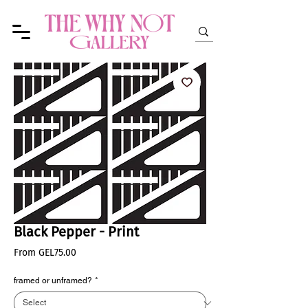
Black Pepper - Print
Sale
From
GEL75.00
Price
framed or unframed?
*