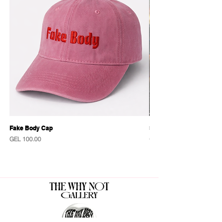
Fake Body Cap
Sensational Caps
Price
Price
GEL 100.00
GEL 100.00