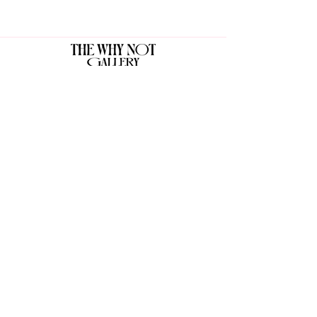
The Why Not Gallery & Gift Shop
Serious art. Important ideas. Fun gifts.
Sign up for news
გამოიწერე სიახლეები
I agree to the terms & conditions