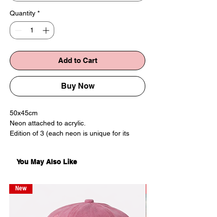
Quantity
*
Add to Cart
Buy Now
50x45cm
Neon attached to acrylic.
Edition of 3 (each neon is unique for its
color combinations)
You May Also Like
Neon inspired by the Soviet period relief on
the Wedding Palace in Tbilisi. Admiring it for
its racy content and in general love for
New
New
Soviet cultural heritage super funky and
underappreciated!