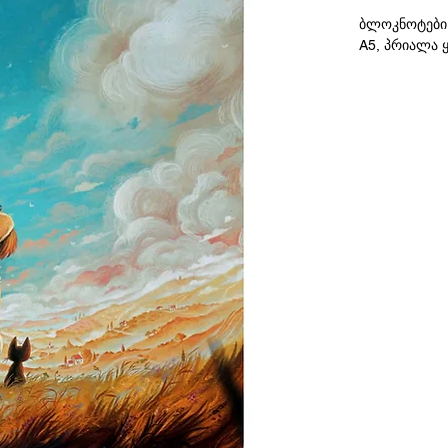
ბლოკნოტები
A5, პრიალა 
ილუსტრაცია:
გოგონა კატი
Notebooks by 
A5 Glossy cov
Girl with Kitty