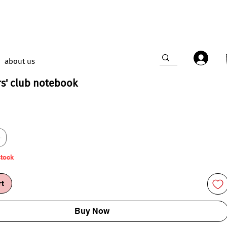
about us
ors' club notebook
e
stock
rt
Buy Now