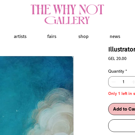
artists
fairs
shop
news
Illustrat
Pric
GEL 20.00
Quantity
*
Only 1 left in 
Add to Ca