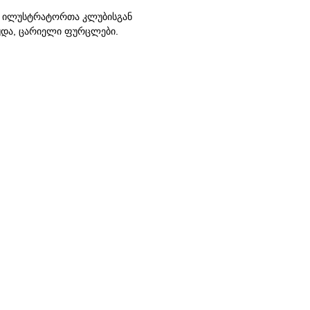
 ილუსტრატორთა კლუბისგან
ყდა, ცარიელი ფურცლები.
თ: ანუკა ბარათაშვილი
young Georgian Illustrators
er, empty pages.
 - Anuka Baratashvili