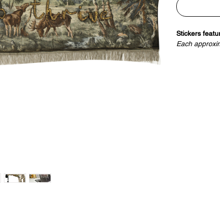
Stickers featu
Each approxim