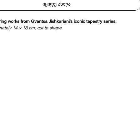
იყიდე ახლა
ring works from Gvantsa Jishkariani’s iconic tapestry series.
ately 14 × 18 cm, cut to shape.