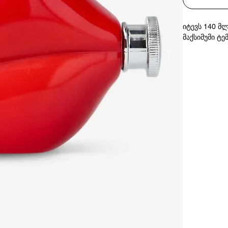
იტევს 140 მლ
მაქსიმუმი ტ