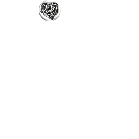
The Why Not Gallery & Gift Shop
Serious art. Important ideas. Fun gifts.
Sign up for news
გამოიწერე სიახლეები
I agree to the terms & conditions
subscribe