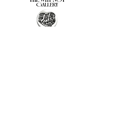
The Why Not Gallery & Gift Shop
Serious art. Important ideas. Fun gifts.
Sign up for news
გამოიწერე სიახლეები
I agree to the terms & conditions
subscribe