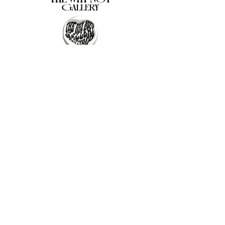
The Why Not Gallery & Gift Shop
Serious art. Important ideas. Fun gifts.
Sign up for news
გამოიწერე სიახლეები
I agree to the terms & conditions
subscribe