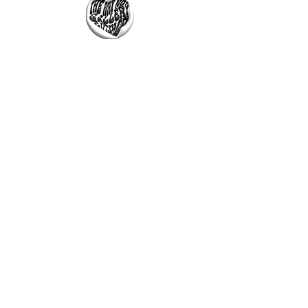
The Why Not Gallery & Gift Shop
Serious art. Important ideas. Fun gifts.
Sign up for news
გამოიწერე სიახლეები
I agree to the terms & conditions
subscribe