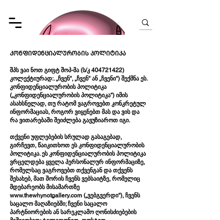
ᲙᲝᲜᲤᲘᲓᲔᲜᲪᲘᲐᲚᲣᲠᲝᲑᲘᲡ ᲞᲝᲚᲘᲢᲘᲙᲐ
შპს ვაი ნოთ გიფტ შოპ-მა (ს/კ
404721422)
კოლექტიურად:. „ჩვენ“, „ჩვენ“ ან „ჩვენი“) შექმნა ეს.
კონფიდენციალურობის პოლიტიკა
(„კონფიდენციალურობის პოლიტიკა“) იმის
ასახსნელად, თუ რატომ ვაგროვებთ კონკრეტულ
ინფორმაციას, როგორ ვიყენებთ მას და ვის და
რა ვითარებაში შეიძლება გავუზიაროთ იგი.
თქვენი უფლებების სრულად გასაგებად,
გირჩევთ, წაიკითხოთ ეს კონფიდენციალურობის
პოლიტიკა. ეს კონფიდენციალურობის პოლიტიკა
ვრცელდება ყველა პერსონალურ ინფორმაციზე,
რომელსაც ვაგროვებთ თქვენგან და თქვენს
შესახებ, მათ შორის ჩვენს ვებსაიტზე, რომელიც
მდებარეობს მისამართზე
www.thewhynotgallery.com
(„ვებგვერდი“), ჩვენს
საცალო მაღაზიებში; ჩვენი საცალო
პარტნიორების ან სარეკლამო ღონისძიებების