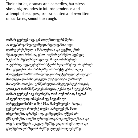
Their stories, dramas and comedies, harmless
shenanigans, odes to interdependence and
attempted escapes, are translated and rewritten
on surfaces, smooth or rough.
თამარ გურგენიძე, განათლებით ფერმწერი,
ახალგაზრდა მულტიმედია ხელოვანია. იგი
დაინტერესებულია მასალებისა და ტექნიკების
შესწავლით, ხშირად ერთი თემის გარშემო აგებულ
სცენარს სხვადასხვა მედიუმში გამოსახავს და
ამგვარად, იკვლევს გამოხატვის სხვადასხვა ფორმებს და
მათ გავლენას შინაარსებზე. ამ პრაქტიკაში, სადაც
პერფექციონიზმი მხოლოდ კომპიუტერული გრაფიკით
Surface Chemistry
მიიღწევა და მისი ყოველი დუბლირება ფიზიკურ
მასალაში თითქოს განწირულია იმედგაცრუებისთვის,
ერთგვარ თამაშს წააგავს ასოციაციებსა და მსგავსებებზე.
თამარ გურგენიძე ახერხებს, რომ იუმორით, მაგრამ
ამავდროულად ობსესიამდე მიყვანილი
პერფექციონიზმით შექმნას ნამუშევრები, სადაც
ცენტრალურ როლს ქალები ასრულებენ. მათი
ისტორიები, დრამები და კომედიები, უწყინარი
ეშმაკობები, ოდები ურთიერთდამოკიდებულებასა და
თავის დაღწევის მცდელობებზე, გადათარგმნილია და
გადაწერილია ზედაპირებზე, გლუვსა თუ უხეშზე.