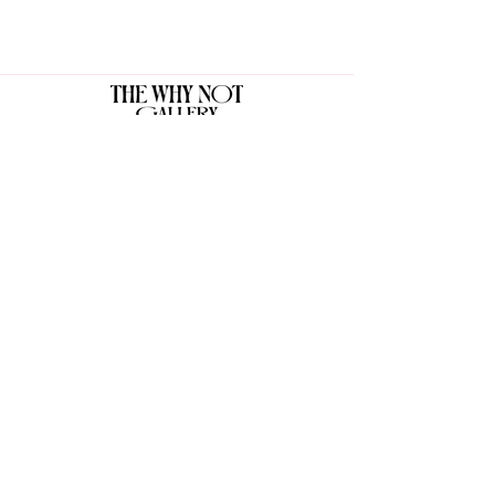
The Why Not Gallery & Gift Shop
Serious art. Important ideas. Fun gifts.
Sign up for news
გამოიწერე სიახლეები