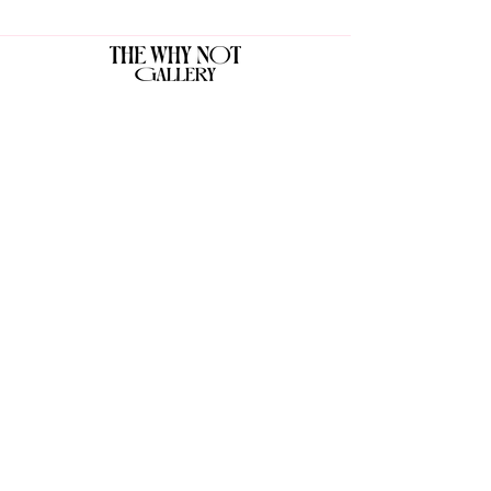
The Why Not Gallery & Gift Shop
Serious art. Important ideas. Fun gifts.
Sign up for news
გამოიწერე სიახლეები
I agree to the terms & conditions