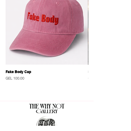
Fake Body Cap
Sensational Caps
Price
Price
GEL 100.00
GEL 100.00