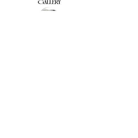
The Why Not Gallery & Gift Shop
Serious art. Important ideas. Fun gifts.
Sign up for news
გამოიწერე სიახლეები
I agree to the terms & conditions
subscribe