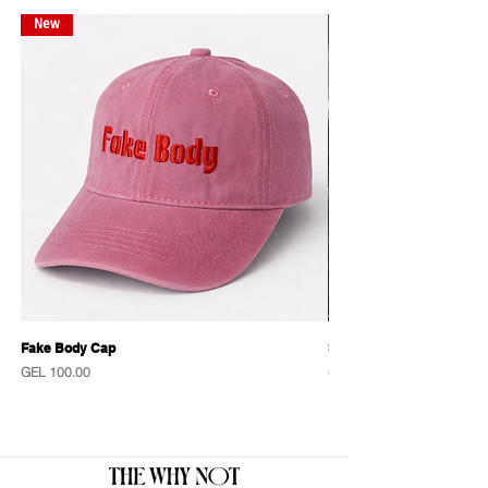
New
New
Fake Body Cap
Sensational Caps
Price
Price
GEL 100.00
GEL 100.00