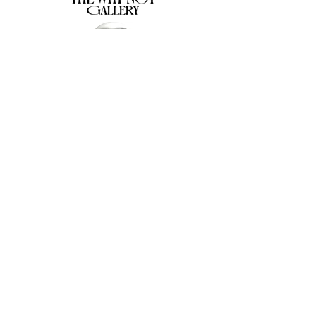
The Why Not Gallery & Gift Shop
Serious art. Important ideas. Fun gifts.
Sign up for news
გამოიწერე სიახლეები
I agree to the terms & conditions
subscribe