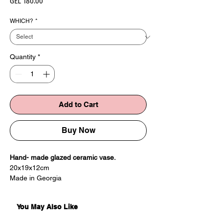
Price
GEL 180.00
WHICH?
*
Quantity
*
Add to Cart
Buy Now
Hand- made glazed ceramic vase.
20x19x12cm
Made in Georgia
Each vase is handmade so small details
might vary.
You May Also Like