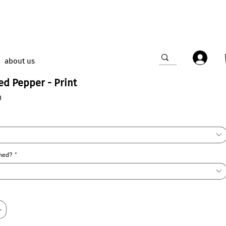
about us
d Pepper - Print
Sale
0
Price
amed?
*