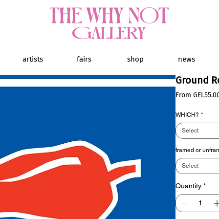
artists
fairs
shop
news
Ground Re
From
GEL55.0
WHICH?
*
Select
framed or unfr
Select
Quantity
*