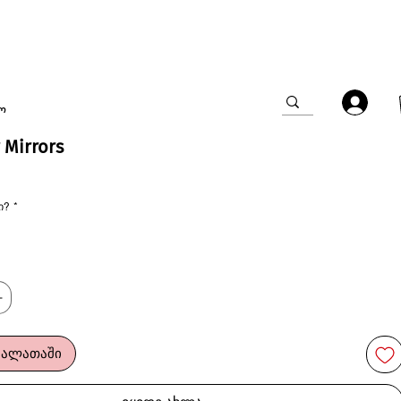
ო
 Mirrors
ი?
*
კალათაში