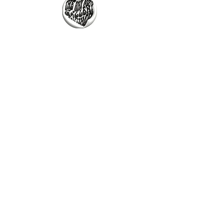
The Why Not Gallery & Gift Shop
Serious art. Important ideas. Fun gifts.
Sign up for news
გამოიწერე სიახლეები
I agree to the terms & conditions
subscribe