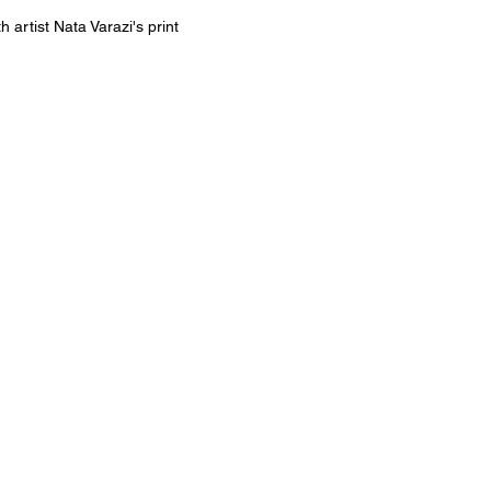
 artist Nata Varazi's print
n
ან ნატა ვარაზის პრინტით
ტირაჟი