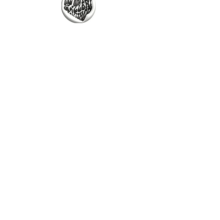
The Why Not Gallery & Gift Shop
Serious art. Important ideas. Fun gifts.
Sign up for news
გამოიწერე სიახლეები
I agree to the terms & conditions
subscribe