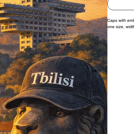
Caps with em
one size, widt
კეპები ნაქარ
ერთი ზომა,