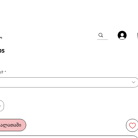
ო
ps
ი?
*
კალათაში