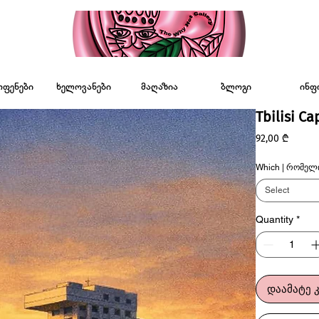
ოფენები
ხელოვანები
მაღაზია
ბლოგი
ინფ
Tbilisi Ca
Price
92,00 ₾
Which | რომელ
Select
Quantity
*
დაამატე 