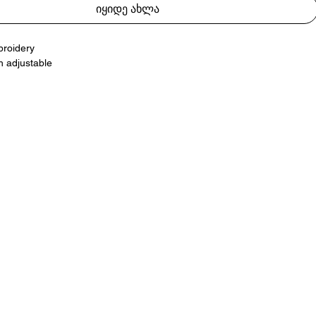
იყიდე ახლა
broidery
h adjustable
გი ტექსტით
 გარშემოწერილობა რეგულირებადი