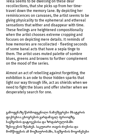
Tekla seems to be dwelling on these dear
recollections, that she picks up from her time-
travel down the memory lane. By depicting her
reminiscences on canvases, the artist seems to be
giving physicality to the ephemeral and ethereal
sensations that wither and disappear with time.
These feelings are heightened compositionally
when the artist chooses extreme cropping and
focuses on depicting mere details. It reminds of
how memories are recollected - fleeting seconds
of some banal acts that have a sepia tinge to
them. The artist uses muted palette of sombre
blues, greens and browns to further complement
on the mood of the series.
Almost an act of rebelling against forgetting, the
exhibition is an ode to those hidden sparks that
light our way through life, act as shields when we
need to fight the blues and offer shelter when we
desperately search for one.
გამოფენაზე წარმოდგენილი ნამუშევრები მხატვრის
ფიქრებია ცხოვრების გარდამავალ პერიოდზე,
ბავშვობის დატოვებისა და ზრდასრულობაში
შებიჯების შესახებ. საკუთარი თავის ძიებისა და
მომწიფების ამ მოგზაურობაში, ბავშვობის მოგონებები