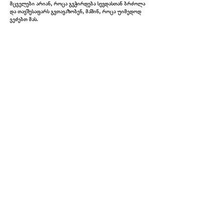
მცველები არიან, როცა გვჭირდება სევდასთან ბრძოლა
და თავშესაფარს გვთავაზობენ, მაშინ, როცა უიმედოდ
ვეძებთ მას.
Available Works