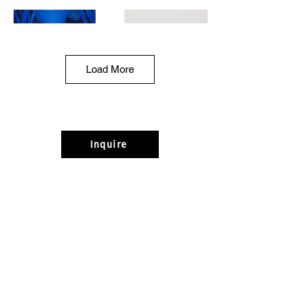
Load More
Barely Used, 2024
And When the Tears
Inquire
were Crying in
Oil on canvas
Handfuls, 2024
35 x 27 cm
Oil on canvas, ceramic
and epoxy resin frame
26 x 22 cm