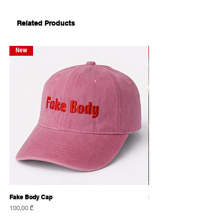
Related Products
New
New
Fake Body Cap
Sensational Caps
Price
Price
100,00 ₾
100,00 ₾