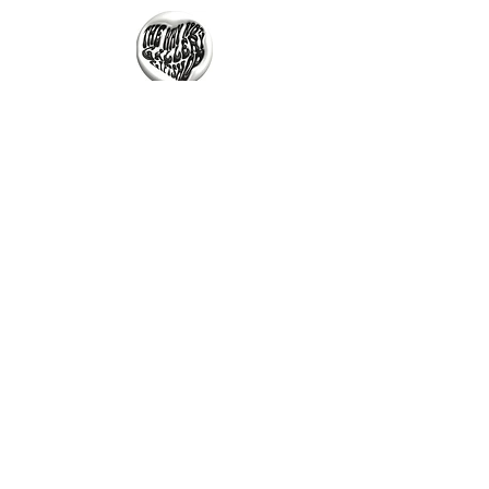
The Why Not Gallery & Gift Shop
Serious art. Important ideas. Fun gifts.
Sign up for news
გამოიწერე სიახლეები
I agree to the terms & conditions
subscribe