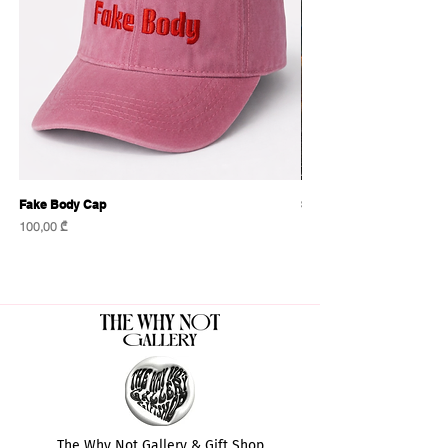
Fake Body Cap
Sensational Caps
Price
Price
100,00 ₾
100,00 ₾
The Why Not Gallery & Gift Shop