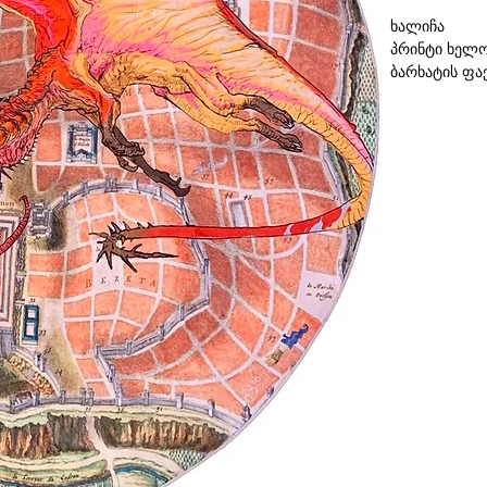
ხალიჩა
პრინტი ხელ
ბარხატის ფა
კოტონი, პოლ
არსებობს 3 