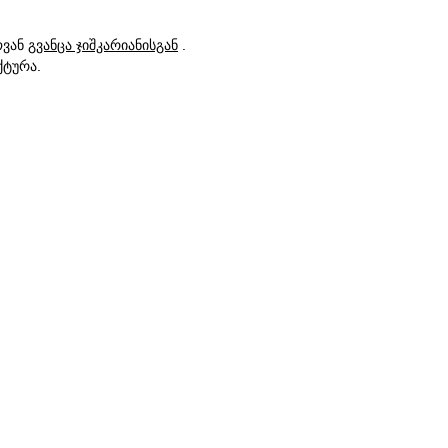
ოვან
გვანცა ჯიშკარიანისგან
.
ქტურა.
იესტერი, 50150 სმ
ეგზემპლარი