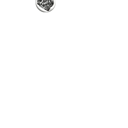
The Why Not Gallery & Gift Shop
Serious art. Important ideas. Fun gifts.
Sign up for news
გამოიწერე სიახლეები
I agree to the terms & conditions
subscribe