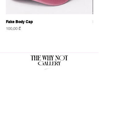
Fake Body Cap
Sensational Caps
Price
Price
100,00 ₾
100,00 ₾
The Why Not Gallery & Gift Shop
Serious art. Important ideas. Fun gifts.
Sign up for news
გამოიწერე სიახლეები