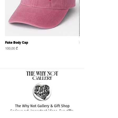
Fake Body Cap
Sensational Caps
Price
Price
100,00 ₾
100,00 ₾
The Why Not Gallery & Gift Shop
Serious art. Important ideas. Fun gifts.