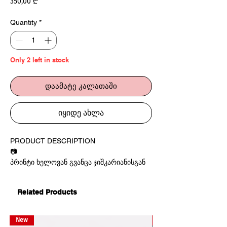
Price
350,00 ₾
Quantity
*
Only 2 left in stock
დაამატე კალათაში
იყიდე ახლა
PRODUCT DESCRIPTION
📷
პრინტი ხელოვან გვანცა ჯიშკარიანისგან
150 x 220სმ
არტ აბრეშუმი
Related Products
არსებობს 5 ეგზემპლარი
გვანცა ჯიშკარიანი
მულტიმედია
ხელოვანია, რომელიც ხშირად ატარებს
New
New
ექსპერიმენტებს საკუთარ შემოქმედებაში.