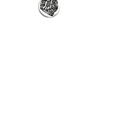
The Why Not Gallery & Gift Shop
Serious art. Important ideas. Fun gifts.
Sign up for news
გამოიწერე სიახლეები
I agree to the terms & conditions
subscribe