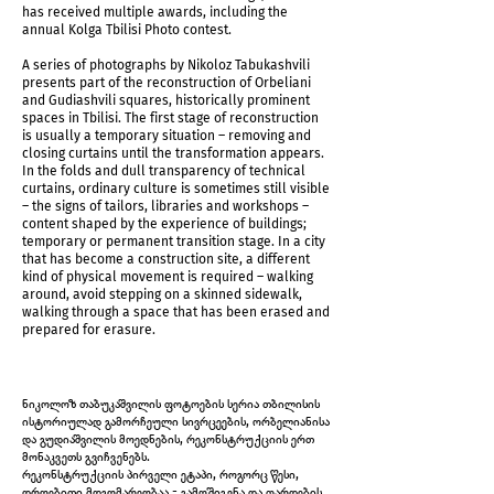
has received multiple awards, including the
annual Kolga Tbilisi Photo contest.
A series of photographs by Nikoloz Tabukashvili
presents part of the reconstruction of Orbeliani
and Gudiashvili squares, historically prominent
spaces in Tbilisi. The first stage of reconstruction
is usually a temporary situation ­– removing and
closing curtains until the transformation appears.
In the folds and dull transparency of technical
curtains, ordinary culture is sometimes still visible
– the signs of tailors, libraries and workshops –
content shaped by the experience of buildings;
temporary or permanent transition stage. In a city
that has become a construction site, a different
kind of physical movement is required – walking
around, avoid stepping on a skinned sidewalk,
NEW Tbilisi
walking through a space that has been erased and
prepared for erasure.
ნიკოლოზ თაბუკაშვილის ფოტოების სერია თბილისის
ისტორიულად გამორჩეული სივრცეების, ორბელიანისა
და გუდიაშვილის მოედნების, რეკონსტრუქციის ერთ
მონაკვეთს გვიჩვენებს.
რეკონსტრუქციის პირველი ეტაპი, როგორც წესი,
დროებითი მდგომარეობაა - გამოშიგვნა და ფარდების