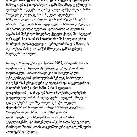
ჩამოფარება, გარდასახულის გამოჩენამდე. ტექნიკური
ფარდების ნაკეცებისა და ბუნდოვან გამჭვირვალობაში
ზოგჯერ ჯერ კიდევ ჩანს ჩვეული კულტურა -
სამკერვალოების, ბიბლიოთეკის და სახელოსნოების
აბრები - შენობების გამოცდილებით ჩამოყალიბებული
შინაარსი; გარდამავლობის დროებითი ან მუდმივი
ეტაპი სამშენებლო მოედნად ქცეულ ქალაქში სხვაგვარ
NEW Tbilisi
ფიზიკურ მოძრაობას მოითხოვს - შემოვლითი გზით
სიარულს, გადატყავებული ტროტუარისთვის ნაბიჯის
აცილებას, წაშლილ და წასაშლელად გამზადებულ
სივრცეში სიარულს.
ნიკოლოზ თაბუკაშვილი (დაიბ. 1985, თბილისი) არის
ფოტოდოკუმენტალისტი და ვიდეოგრაფერი. შოთა
რუსთაველის თეატრისა და კინოს სახელმწიფო
უნივერსიტეტის დასრულების შემდეგ, ჩართულია
ფილმების, მუსიკალური ვიდეოების და სატელევიზიო
პროგრამების წარმოებაში. მისი შავთეთრი
ფოტოსერიები ასახავს უბრალო ხალხის ცხოვრების
ყოველდღიურობას, პოლიტიკური თუ ეკონომიკური
ცვლილებების ფონზე, როგორც საქართველოს
ქალაქებსა და სოფლებში, ასევე სამხრეთ კავკასიის
ზოგიერთ რეგიონში. მისი ნამუშევრები
წარმოდგენილია სხვადასხვა საერთაშორისო
კატალოგებში, და მიღებული აქვს სხვადასხვა ჯილდო,
რომელთა შორის არის ყოველწლიური ფოტოკონკურსი
NEW Tbilisi
„ქოლგის“ ჯილდოც.